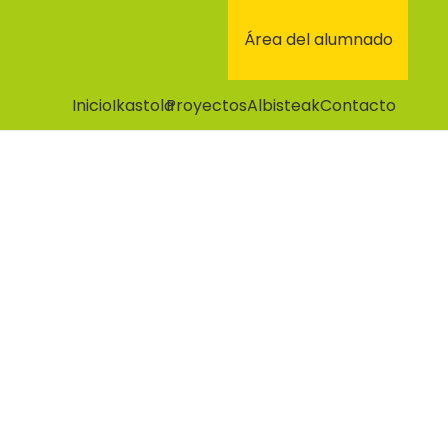
Área del alumnado
Inicio
Ikastola
Proyectos
Albisteak
Contacto