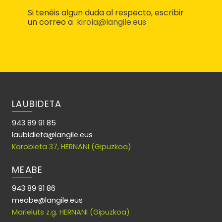
Si tenéis algun duda al respecto, escribir
un correo a
kirola@langile.eus
LAUBIDETA
943 89 91 85
laubidieta@langile.eus
Karobieta 37, HERNANI (Gipuzkoa)
MEABE
943 89 91 86
meabe@langile.eus
Marieluts z.g. HERNANI (Gipuzkoa)