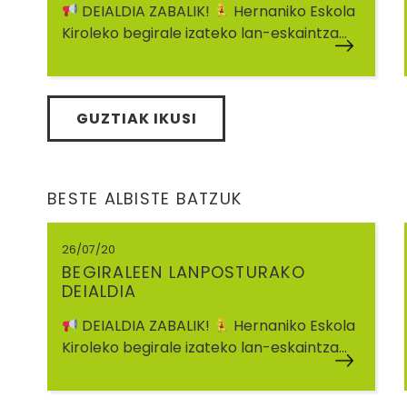
DEIALDIA ZABALIK!
Hernaniko Eskola
Kiroleko begirale izateko lan-eskaintza…
GUZTIAK IKUSI
BESTE ALBISTE BATZUK
26/07/20
BEGIRALEEN LANPOSTURAKO
DEIALDIA
DEIALDIA ZABALIK!
Hernaniko Eskola
Kiroleko begirale izateko lan-eskaintza…