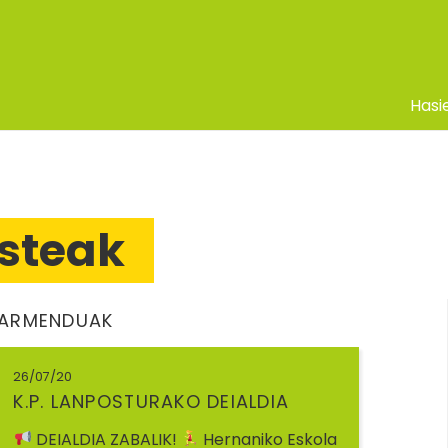
Hasi
isteak
ABARMENDUAK
26/07/20
K.P. LANPOSTURAKO DEIALDIA
DEIALDIA ZABALIK!
Hernaniko Eskola