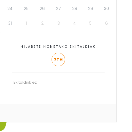
24
25
26
27
28
29
30
31
1
2
3
4
5
6
HILABETE HONETAKO EKITALDIAK
7TH
Ekitaldirik ez