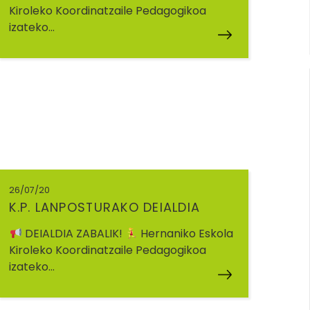
Kiroleko Koordinatzaile Pedagogikoa
izateko…
26/07/20
K.P. LANPOSTURAKO DEIALDIA
DEIALDIA ZABALIK!
Hernaniko Eskola
Kiroleko Koordinatzaile Pedagogikoa
izateko…