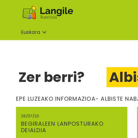
Euskara
Zer berri?
Alb
EPE LUZEAKO INFORMAZIOA- ALBISTE N
26/07/20
BEGIRALEEN LANPOSTURAKO
DEIALDIA