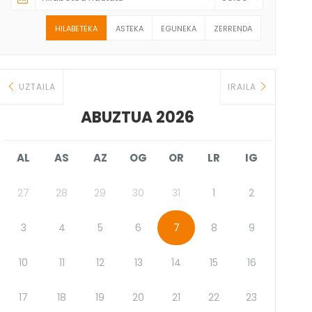
HILABETEKA
ASTEKA
EGUNEKA
ZERRENDA
UZTAILA
IRAILA
ABUZTUA 2026
AL
AS
AZ
OG
OR
LR
IG
27
28
29
30
31
1
2
3
4
5
6
7
8
9
10
11
12
13
14
15
16
17
18
19
20
21
22
23