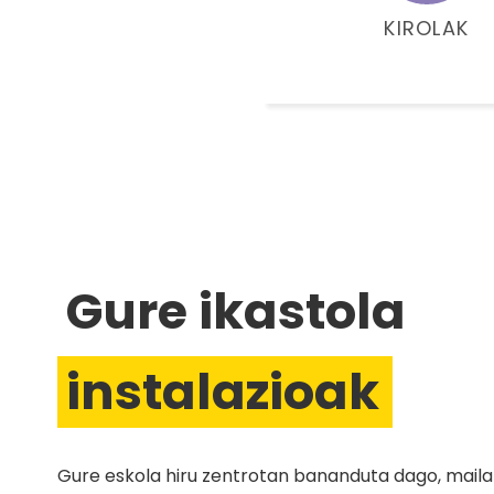
KIROLAK
Gure ikastola
instalazioak
Gure eskola hiru zentrotan bananduta dago, maila