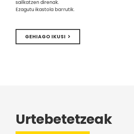
sailkatzen direnak.
Ezagutu ikastola barrutik.
GEHIAGO IKUSI
Urtebetetzeak