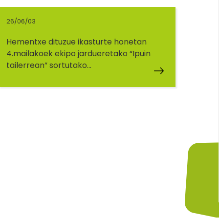
26/06/03
Hementxe dituzue ikasturte honetan
4.mailakoek ekipo jardueretako “Ipuin
tailerrean” sortutako…