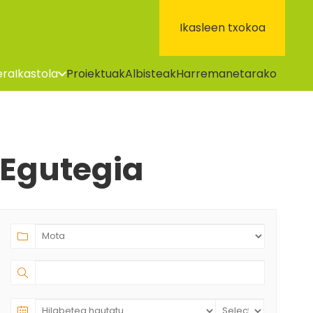
Ikasleen txokoa
era
Ikastola
Proiektuak
Albisteak
Harremanetarako
Egutegia