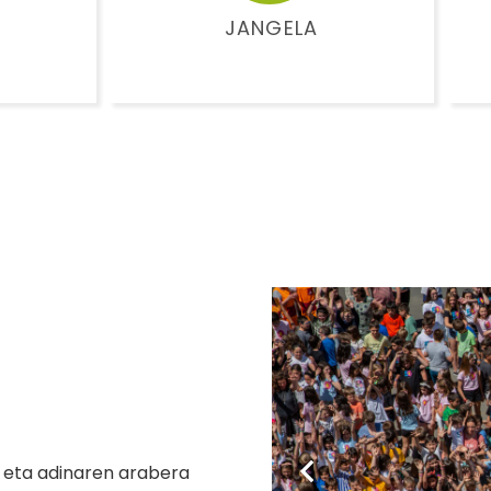
JANGELA
 eta adinaren arabera