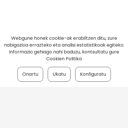
Webgune honek cookie-ak erabiltzen ditu, zure
nabigazioa errazteko eta analisi estatistikoak egiteko.
Informazio gehiago nahi baduzu, kontsultatu gure
Cookien Politika
Onartu
Ukatu
Konfiguratu
LAUBIDETA
943 89 91 85
laubidieta@langile.eus