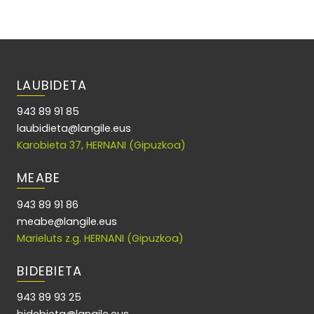
LAUBIDETA
943 89 91 85
laubidieta@langile.eus
Karobieta 37, HERNANI (Gipuzkoa)
MEABE
943 89 91 86
meabe@langile.eus
Marieluts z.g. HERNANI (Gipuzkoa)
BIDEBIETA
943 89 93 25