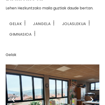
Lehen Hezkuntzako maila guztiak daude bertan.
GELAK
JANGELA
JOLASLEKUA
GIMNASIOA
Gelak