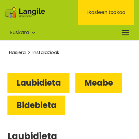
Ikasleen txokoa
Euskara
Hasiera
Instalazioak
Laubidieta
Meabe
Bidebieta
Laubidieta