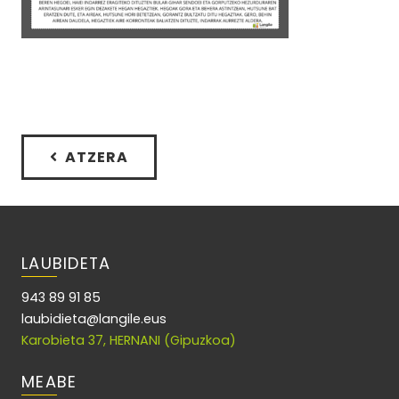
ATZERA
LAUBIDETA
943 89 91 85
laubidieta@langile.eus
Karobieta 37, HERNANI (Gipuzkoa)
MEABE