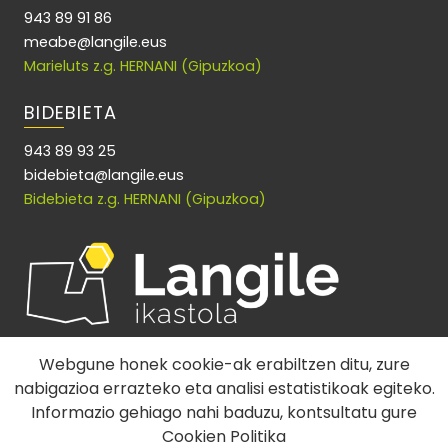
943 89 91 86
meabe@langile.eus
Marieluts z.g. HERNANI (Gipuzkoa)
BIDEBIETA
943 89 93 25
bidebieta@langile.eus
Bidebieta z.g. HERNANI (Gipuzkoa)
Webgune honek cookie-ak erabiltzen ditu, zure
nabigazioa errazteko eta analisi estatistikoak egiteko.
Informazio gehiago nahi baduzu, kontsultatu gure
Cookien Politika