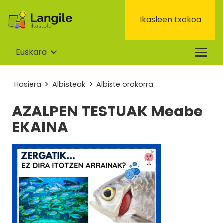
Ikasleen txokoa
Euskara
Hasiera
Albisteak
Albiste orokorra
AZALPEN TESTUAK Meabe
EKAINA