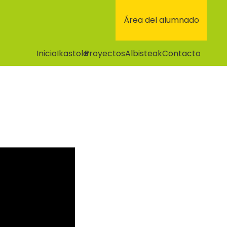
Área del alumnado
Inicio
Ikastola
Proyectos
Albisteak
Contacto