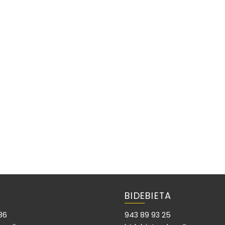
BIDEBIETA
86
943 89 93 25