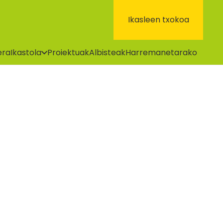
Ikasleen txokoa
era
Ikastola
Proiektuak
Albisteak
Harremanetarako