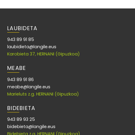
LAUBIDETA
943 89 91 85
laubidieta@langile.eus
Karobieta 37, HERNANI (Gipuzkoa)
MEABE
943 89 91 86
meabe@langile.eus
Marieluts z.g. HERNANI (Gipuzkoa)
BIDEBIETA
943 89 93 25
bidebieta@langile.eus
Bidebieta z.g. HERNANI (Gipuzkoa)