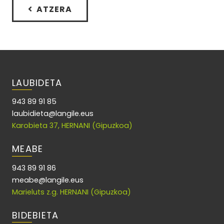
ATZERA
LAUBIDETA
943 89 91 85
laubidieta@langile.eus
Karobieta 37, HERNANI (Gipuzkoa)
MEABE
943 89 91 86
meabe@langile.eus
Marieluts z.g. HERNANI (Gipuzkoa)
BIDEBIETA