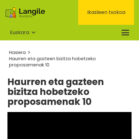
Ikasleen txokoa
Euskara
Hasiera
Haurren eta gazteen bizitza hobetzeko
proposamenak 10
Haurren eta gazteen
bizitza hobetzeko
proposamenak 10