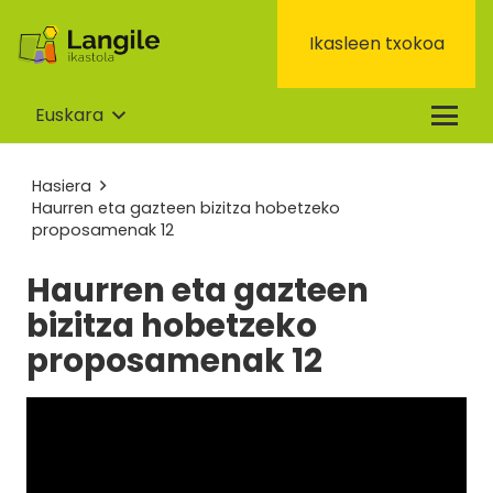
Ikasleen txokoa
Euskara
Hasiera
Haurren eta gazteen bizitza hobetzeko
proposamenak 12
Haurren eta gazteen
bizitza hobetzeko
proposamenak 12