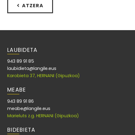
ATZERA
LAUBIDETA
943 89 91 85
laubidieta@langile.eus
Karobieta 37, HERNANI (Gipuzkoa)
MEABE
943 89 91 86
meabe@langile.eus
Marieluts z.g. HERNANI (Gipuzkoa)
BIDEBIETA