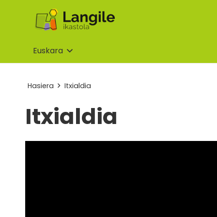
Euskara
Hasiera
Itxialdia
Itxialdia