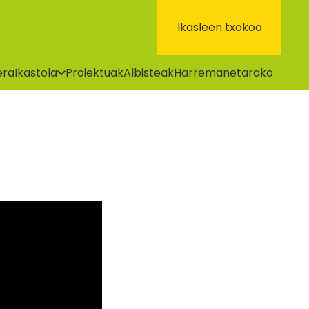
Ikasleen txokoa
era
Ikastola
Proiektuak
Albisteak
Harremanetarako