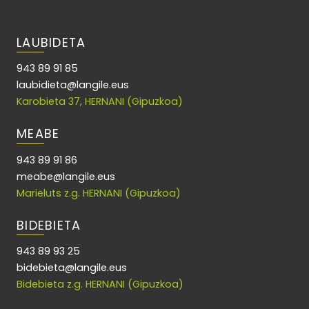
LAUBIDETA
943 89 91 85
laubidieta@langile.eus
Karobieta 37, HERNANI (Gipuzkoa)
MEABE
943 89 91 86
meabe@langile.eus
Marieluts z.g. HERNANI (Gipuzkoa)
BIDEBIETA
943 89 93 25
bidebieta@langile.eus
Bidebieta z.g. HERNANI (Gipuzkoa)