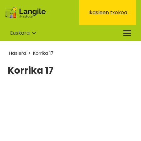
Ikasleen txokoa
Euskara
Hasiera
Korrika 17
Korrika 17