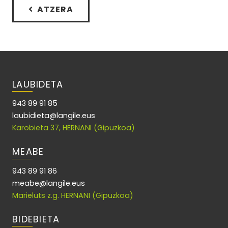
ATZERA
LAUBIDETA
943 89 91 85
laubidieta@langile.eus
Karobieta 37, HERNANI (Gipuzkoa)
MEABE
943 89 91 86
meabe@langile.eus
Marieluts z.g. HERNANI (Gipuzkoa)
BIDEBIETA