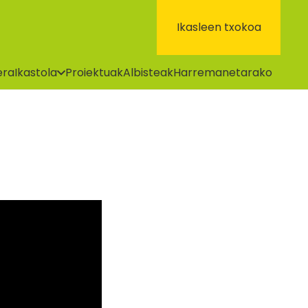
Ikasleen txokoa
era
Ikastola
Proiektuak
Albisteak
Harremanetarako