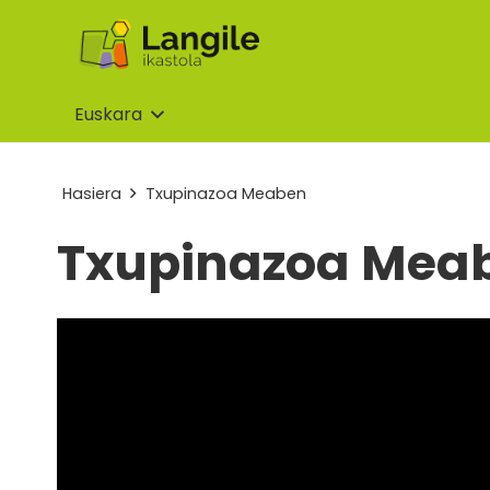
Euskara
Hasiera
Txupinazoa Meaben
Txupinazoa Mea