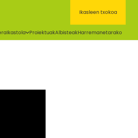
Ikasleen txokoa
era
Ikastola
Proiektuak
Albisteak
Harremanetarako