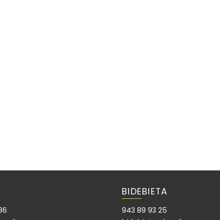
BIDEBIETA
86
943 89 93 25