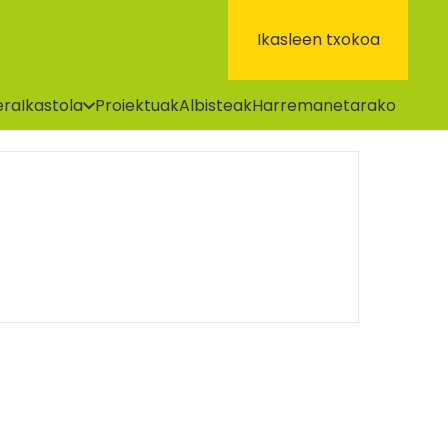
Ikasleen txokoa
era
Ikastola
Proiektuak
Albisteak
Harremanetarako