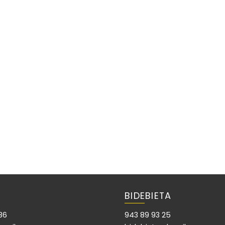
BIDEBIETA
86
943 89 93 25