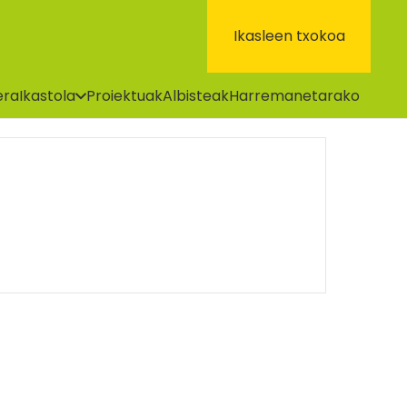
Ikasleen txokoa
era
Ikastola
Proiektuak
Albisteak
Harremanetarako