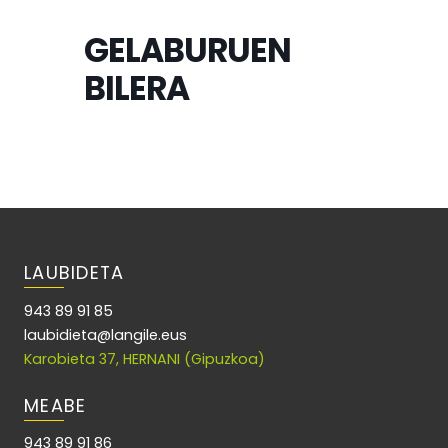
GELABURUEN
BILERA
LAUBIDETA
943 89 91 85
laubidieta@langile.eus
Karobieta 37, HERNANI (Gipuzkoa)
MEABE
943 89 91 86