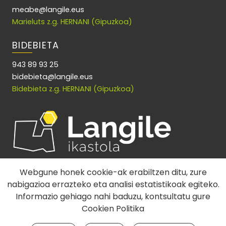
meabe@langile.eus
Marieluts z.g. HERNANI (Gipuzkoa)
BIDEBIETA
943 89 93 25
bidebieta@langile.eus
Bidebieta z.g. HERNANI (Gipuzkoa)
Webgune honek cookie-ak erabiltzen ditu, zure
nabigazioa errazteko eta analisi estatistikoak egiteko.
Informazio gehiago nahi baduzu, kontsultatu gure
Cookien Politika