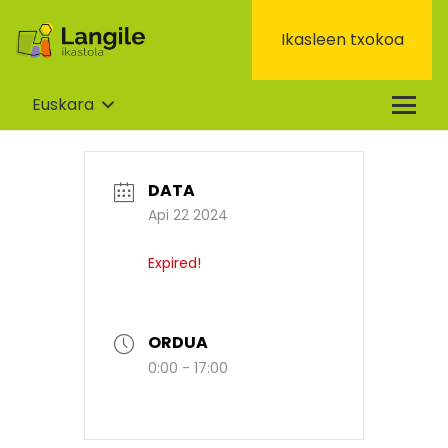
Ikasleen txokoa
Euskara
DATA
Api 22 2024
Expired!
ORDUA
0:00 - 17:00