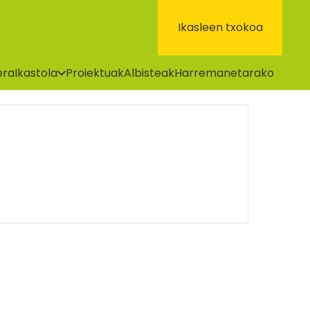
Ikasleen txokoa
era
Ikastola
Proiektuak
Albisteak
Harremanetarako