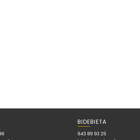
BIDEBIETA
86
943 89 93 25