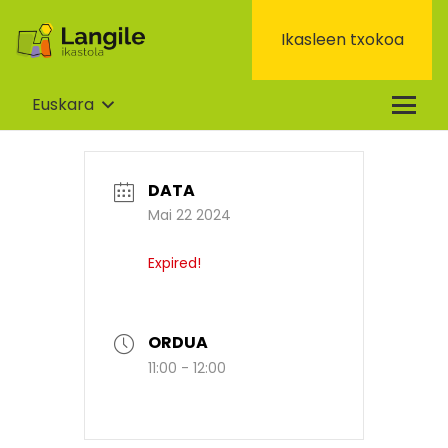
Ikasleen txokoa
Euskara
DATA
Mai 22 2024
Expired!
ORDUA
11:00 - 12:00