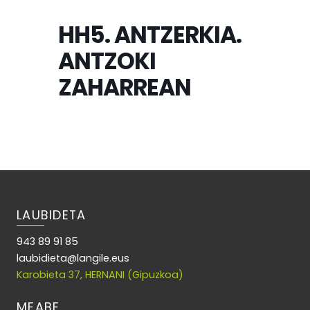
HH5. ANTZERKIA.
ANTZOKI
ZAHARREAN
LAUBIDETA
943 89 91 85
laubidieta@langile.eus
Karobieta 37, HERNANI (Gipuzkoa)
MEABE