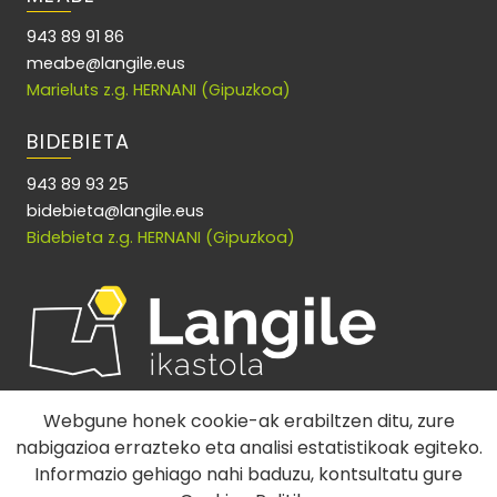
943 89 91 86
meabe@langile.eus
Marieluts z.g. HERNANI (Gipuzkoa)
BIDEBIETA
943 89 93 25
bidebieta@langile.eus
Bidebieta z.g. HERNANI (Gipuzkoa)
Webgune honek cookie-ak erabiltzen ditu, zure
nabigazioa errazteko eta analisi estatistikoak egiteko.
Informazio gehiago nahi baduzu, kontsultatu gure