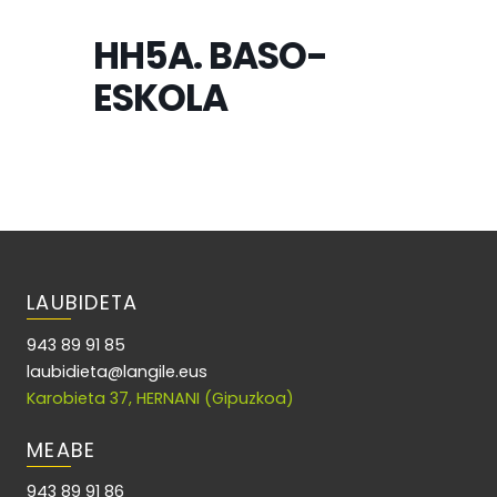
HH5A. BASO-
ESKOLA
LAUBIDETA
943 89 91 85
laubidieta@langile.eus
Karobieta 37, HERNANI (Gipuzkoa)
MEABE
943 89 91 86