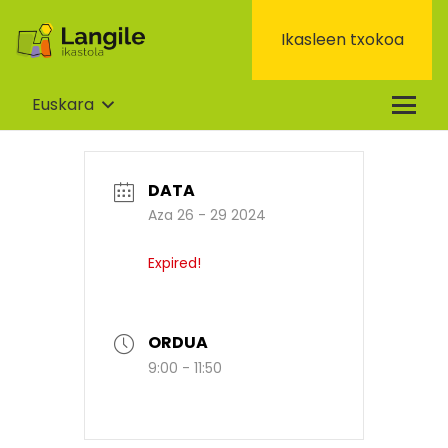
Ikasleen txokoa
Euskara
DATA
Aza 26 - 29 2024
Expired!
ORDUA
9:00 - 11:50