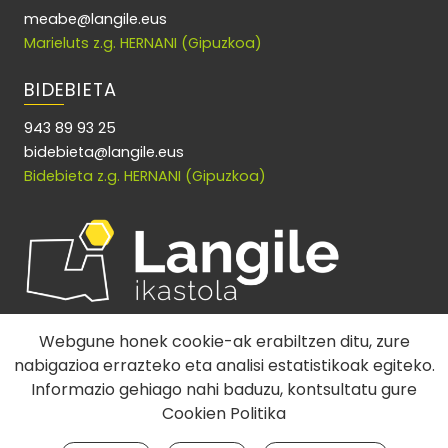
meabe@langile.eus
Marieluts z.g. HERNANI (Gipuzkoa)
BIDEBIETA
943 89 93 25
bidebieta@langile.eus
Bidebieta z.g. HERNANI (Gipuzkoa)
Webgune honek cookie-ak erabiltzen ditu, zure
nabigazioa errazteko eta analisi estatistikoak egiteko.
Informazio gehiago nahi baduzu, kontsultatu gure
Cookien Politika