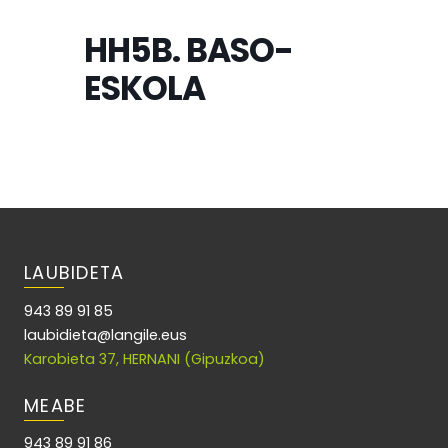
HH5B. BASO-
ESKOLA
LAUBIDETA
943 89 91 85
laubidieta@langile.eus
Karobieta 37, HERNANI (Gipuzkoa)
MEABE
943 89 91 86