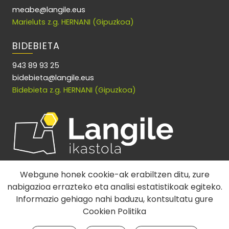
meabe@langile.eus
Marieluts z.g. HERNANI (Gipuzkoa)
BIDEBIETA
943 89 93 25
bidebieta@langile.eus
Bidebieta z.g. HERNANI (Gipuzkoa)
Webgune honek cookie-ak erabiltzen ditu, zure
nabigazioa errazteko eta analisi estatistikoak egiteko.
Informazio gehiago nahi baduzu, kontsultatu gure
Cookien Politika