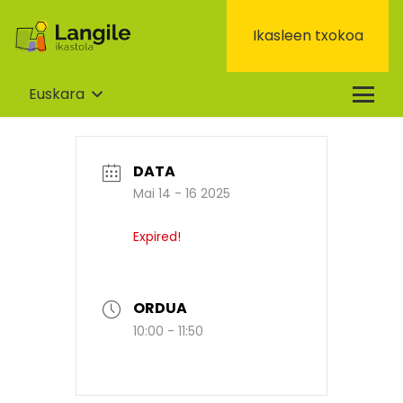
Ikasleen txokoa
Euskara
DATA
Mai 14 - 16 2025
Expired!
ORDUA
10:00 - 11:50