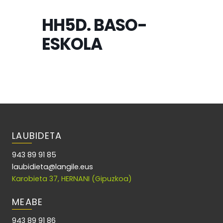
HH5D. BASO-
ESKOLA
LAUBIDETA
943 89 91 85
laubidieta@langile.eus
Karobieta 37, HERNANI (Gipuzkoa)
MEABE
943 89 91 86