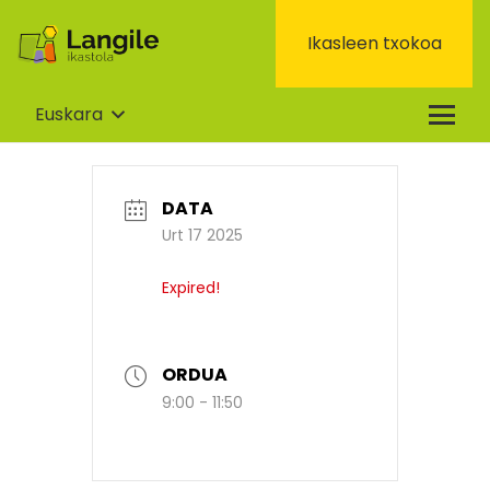
Ikasleen txokoa
Euskara
DATA
Urt 17 2025
Expired!
ORDUA
9:00 - 11:50