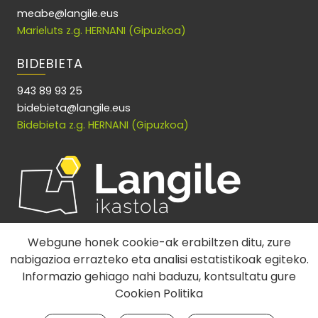
meabe@langile.eus
Marieluts z.g. HERNANI (Gipuzkoa)
BIDEBIETA
943 89 93 25
bidebieta@langile.eus
Bidebieta z.g. HERNANI (Gipuzkoa)
Webgune honek cookie-ak erabiltzen ditu, zure
nabigazioa errazteko eta analisi estatistikoak egiteko.
Informazio gehiago nahi baduzu, kontsultatu gure
Cookien Politika