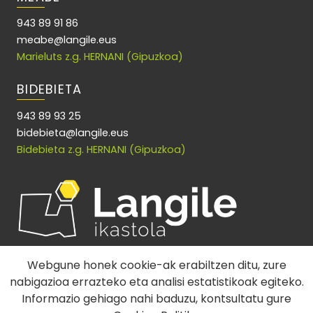
943 89 91 86
meabe@langile.eus
Marieluts z.g. HERNANI (Gipuzkoa)
BIDEBIETA
943 89 93 25
bidebieta@langile.eus
Bidebieta z.g. HERNANI (Gipuzkoa)
Webgune honek cookie-ak erabiltzen ditu, zure
nabigazioa errazteko eta analisi estatistikoak egiteko.
Informazio gehiago nahi baduzu, kontsultatu gure