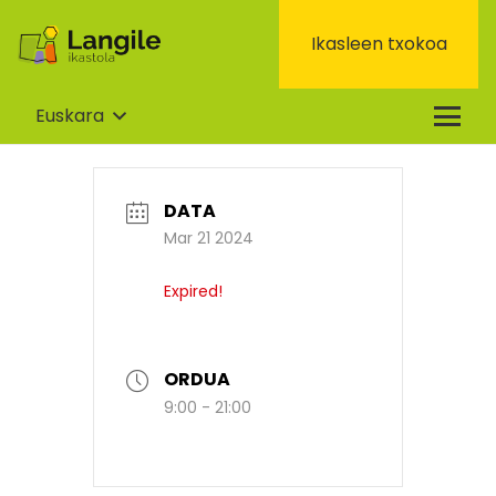
Ikasleen txokoa
Euskara
DATA
Mar 21 2024
Expired!
ORDUA
9:00 - 21:00