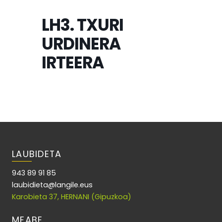
LH3. TXURI
URDINERA
IRTEERA
LAUBIDETA
943 89 91 85
laubidieta@langile.eus
Karobieta 37, HERNANI (Gipuzkoa)
MEABE