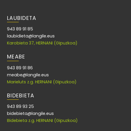
LAUBIDETA
943 89 91 85
laubidieta@langile.eus
Karobieta 37, HERNANI (Gipuzkoa)
MEABE
943 89 91 86
meabe@langile.eus
Marieluts z.g. HERNANI (Gipuzkoa)
BIDEBIETA
943 89 93 25
bidebieta@langile.eus
Bidebieta z.g. HERNANI (Gipuzkoa)