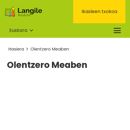
Ikasleen txokoa
Euskara
Hasiera
Olentzero Meaben
Olentzero Meaben