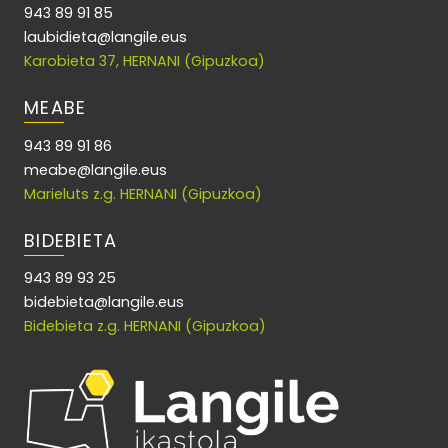
943 89 91 85
laubidieta@langile.eus
Karobieta 37, HERNANI (Gipuzkoa)
MEABE
943 89 91 86
meabe@langile.eus
Marieluts z.g. HERNANI (Gipuzkoa)
BIDEBIETA
943 89 93 25
bidebieta@langile.eus
Bidebieta z.g. HERNANI (Gipuzkoa)