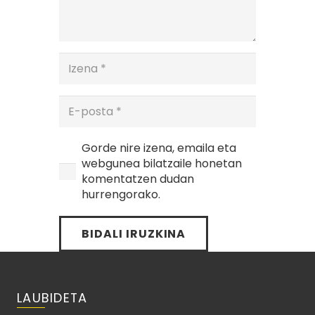
Gorde nire izena, emaila eta
webgunea bilatzaile honetan
komentatzen dudan
hurrengorako.
BIDALI IRUZKINA
LAUBIDETA