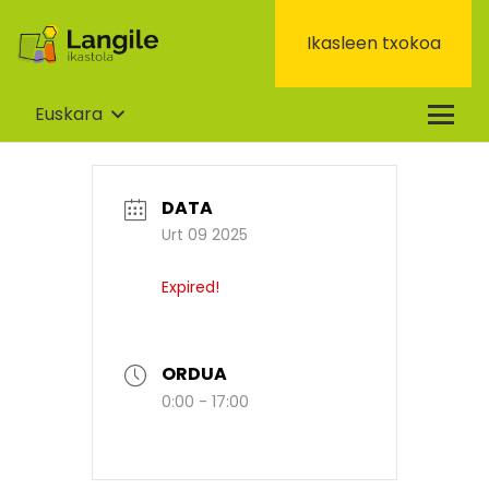
Ikasleen txokoa
Euskara
DATA
Urt 09 2025
Expired!
ORDUA
0:00 - 17:00