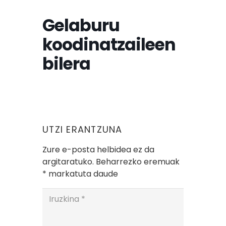
Gelaburu
koodinatzaileen
bilera
UTZI ERANTZUNA
Zure e-posta helbidea ez da
argitaratuko.
Beharrezko eremuak
*
markatuta daude