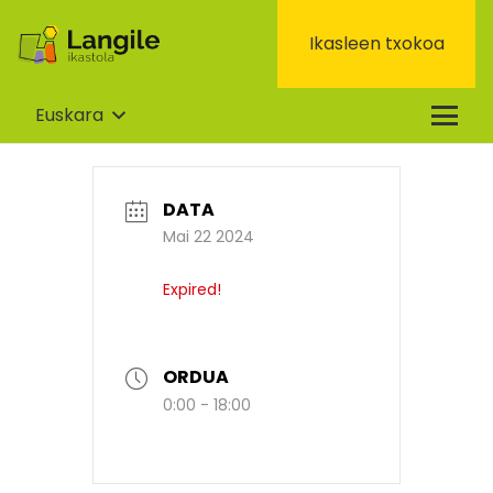
Ikasleen txokoa
Euskara
DATA
Mai 22 2024
Expired!
ORDUA
0:00 - 18:00