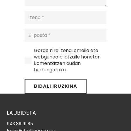
Gorde nire izena, emaila eta
webgunea bilatzaile honetan
komentatzen dudan
hurrengorako.
BIDALI IRUZKINA
LAUBIDETA
943 89 91 85
laubidieta@langile.eus