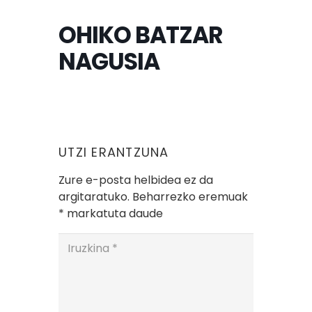
OHIKO BATZAR
NAGUSIA
UTZI ERANTZUNA
Zure e-posta helbidea ez da
argitaratuko.
Beharrezko eremuak
*
markatuta daude