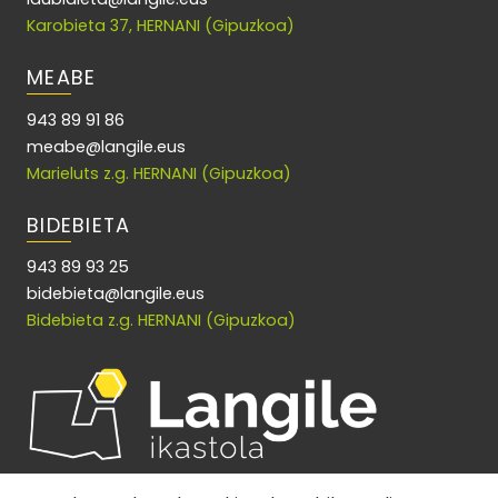
Karobieta 37, HERNANI (Gipuzkoa)
MEABE
943 89 91 86
meabe@langile.eus
Marieluts z.g. HERNANI (Gipuzkoa)
BIDEBIETA
943 89 93 25
bidebieta@langile.eus
Bidebieta z.g. HERNANI (Gipuzkoa)